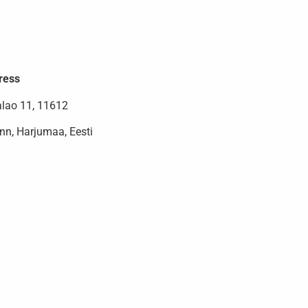
ress
alao 11, 11612
inn, Harjumaa, Eesti