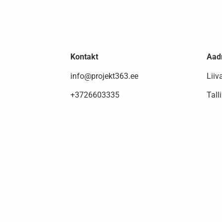
Kontakt
Aad
info@projekt363.ee
Liiv
+3726603335
Tall